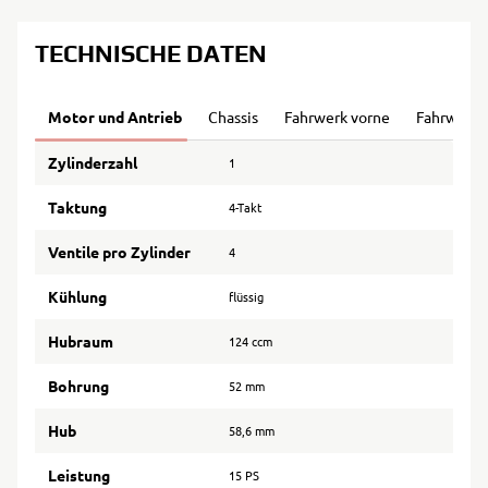
TECHNISCHE DATEN
Motor und Antrieb
Chassis
Fahrwerk vorne
Fahrwerk 
Zylinderzahl
1
Taktung
4-Takt
Ventile pro Zylinder
4
Kühlung
flüssig
Hubraum
124 ccm
Bohrung
52 mm
Hub
58,6 mm
Leistung
15 PS