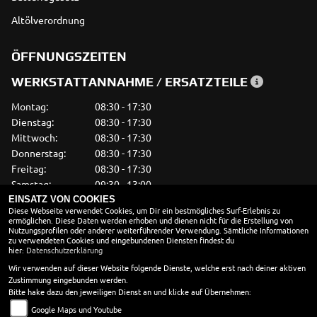
Altölverordnung
ÖFFNUNGSZEITEN
WERKSTATTANNAHME / ERSATZTEILE
Montag:
08:30 - 17:30
Dienstag:
08:30 - 17:30
Mittwoch:
08:30 - 17:30
Donnerstag:
08:30 - 17:30
Freitag:
08:30 - 17:30
Samstag:
09:30 - 13:00
Sonntag:
geschlossen
EINSATZ VON COOKIES
Diese Webseite verwendet Cookies, um Dir ein bestmögliches Surf-Erlebnis zu
ermöglichen. Diese Daten werden erhoben und dienen nicht für die Erstellung von
VERKAUF
Nutzungsprofilen oder anderer weiterführender Verwendung. Sämtliche Informationen
zu verwendeten Cookies und eingebundenen Diensten findest du
Montag:
09:30 - 18:00
hier:
Datenschutzerklärung
Dienstag:
09:30 - 18:00
Wir verwenden auf dieser Website folgende Dienste, welche erst nach deiner aktiven
Zustimmung eingebunden werden.
Mittwoch:
09:30 - 18:00
Bitte hake dazu den jeweiligen Dienst an und klicke auf Übernehmen:
Donnerstag:
09:30 - 18:00
Google Maps und Youtube
Freitag:
09:30 - 18:00