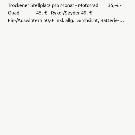
Trockener Stellplatz pro Monat - Motorrad 35,-€ -
Quad 45,-€ - Ryker/Spyder 49,-€
Ein-/Auswintern 50,-€ inkl. allg. Durchsicht, Batterie-
Pflege, Putzen/Konservieren Fahrzeug-
Intensivpflege49,-€ Fah ...