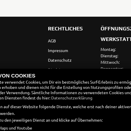
RECHTLICHES
ÖFFNUNGS
WERKSTATT
AGB
Montag:
Impressum
Dienstag:
Datenschutz
Mittwoch:
Donnerstag:
Disclaimer
Freitag:
 VON COOKIES
Barrierefreiheit
Samstag:
e verwendet Cookies, um Dir ein bestmögliches Surf-Erlebnis zu ermög
erhoben und dienen nicht für die Erstellung von Nutzungsprofilen ode
Sonntag:
Batteriegesetz
der Verwendung. Sämtliche Informationen zu verwendeten Cookies un
VERKAUF
 Diensten findest du hier:
Datenschutzerklärung
Altölverordnung
n auf dieser Website folgende Dienste, welche erst nach deiner aktiv
Montag:
 werden.
Dienstag:
zu den jeweiligen Dienst an und klicke auf Übernehmen:
Mittwoch:
Donnerstag:
Maps und Youtube