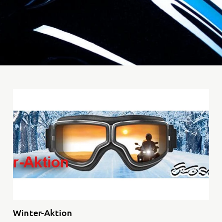
35kW
Rally
A
A1
Tenere
WR12
700
World
Raid
Winter-Aktion