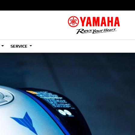
S
SERVICE
A2
e
Tenere
700
)
(Low)
35kW
A2
e
Tenere
700