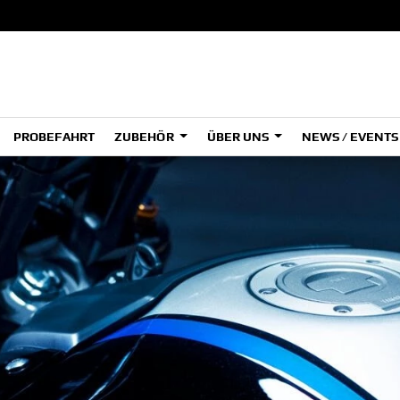
PROBEFAHRT
ZUBEHÖR
ÜBER UNS
NEWS / EVENT
ADVENTURE
A
A
HYPER NAKED
SPORT HERITAGE
Tenere
Tener
700
700
(Low
SPORT TOURING
SUPERSPORT
A2
A
Tenere
Tener
700
700