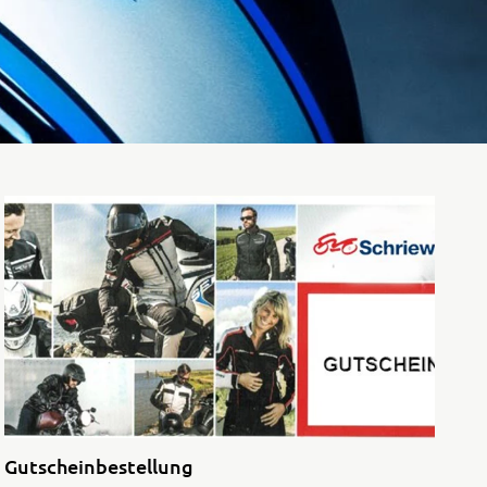
Rally
35kW
5R
Gutscheinbestellung