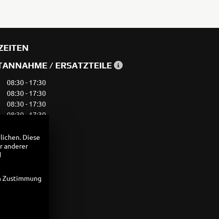
ZEITEN
ANNAHME / ERSATZTEILE
08:30 - 17:30
08:30 - 17:30
08:30 - 17:30
08:30 - 17:30
08:30 - 17:30
09:30 - 13:00
lichen. Diese
r anderer
geschlossen
d
en Zustimmung
09:30 - 18:00
09:30 - 18:00
09:30 - 18:00
09:30 - 18:00