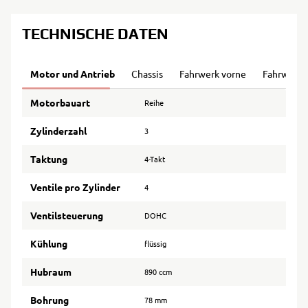
TECHNISCHE DATEN
Motor und Antrieb
Chassis
Fahrwerk vorne
Fahrwerk 
Motorbauart
Reihe
Zylinderzahl
3
Taktung
4-Takt
Ventile pro Zylinder
4
Ventilsteuerung
DOHC
Kühlung
flüssig
Hubraum
890 ccm
Bohrung
78 mm