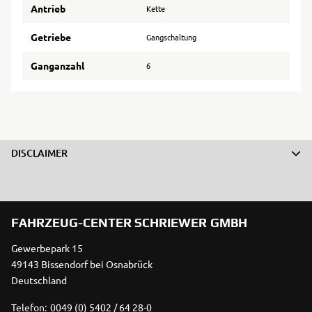
Antrieb
Kette
Getriebe
Gangschaltung
Ganganzahl
6
DISCLAIMER
FAHRZEUG-CENTER SCHRIEWER GMBH
Gewerbepark 15
49143 Bissendorf bei Osnabrück
Deutschland
Telefon:
0049 (0) 5402 / 64 28-0