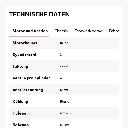
TECHNISCHE DATEN
Motor und Antrieb
Chassis
Fahrwerk vorne
Fahrwerk 
Motorbauart
Reihe
Zylinderzahl
2
Taktung
4-Takt
Ventile pro Zylinder
4
Ventilsteuerung
DOHC
Kühlung
flüssig
Hubraum
689 ccm
Bohrung
80 mm