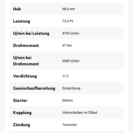
Hub
68,6 mm
Leistung
73,4 PS
U/min bei Leistung
8750 U/min
Drehmoment
67 Nm
U/min bei
6500 U/min
Drehmoment
Verdichtung
11,5
Gemischaufbereitung
Einspritzung
Starter
Elektro
Kupplung
Mehrscheiben im Ölbad
Zündung
Transistor