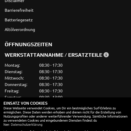
Disclaimer
Barrierefreiheit
Batteriegesetz
Altölverordnung
ÖFFNUNGSZEITEN
WERKSTATTANNAHME / ERSATZTEILE
Montag:
08:30 - 17:30
Dienstag:
08:30 - 17:30
Mittwoch:
08:30 - 17:30
Donnerstag:
08:30 - 17:30
Freitag:
08:30 - 17:30
Samstag:
09:30 - 13:00
Sonntag:
geschlossen
EINSATZ VON COOKIES
Diese Webseite verwendet Cookies, um Dir ein bestmögliches Surf-Erlebnis zu
ermöglichen. Diese Daten werden erhoben und dienen nicht für die Erstellung von
VERKAUF
Nutzungsprofilen oder anderer weiterführender Verwendung. Sämtliche Informationen
zu verwendeten Cookies und eingebundenen Diensten findest du
Montag:
09:30 - 18:00
hier:
Datenschutzerklärung
Dienstag:
09:30 - 18:00